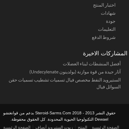
اختبار المنتج
شهادات
جودة
التعليمات
شروط الدفع
مشاركات الاخيرة
أفضل المنشطات لبناء العضلات
آثار جيدة من قوة موازنة (بولدينون Undecylenate)
الستيرويد النفط مخصص فيال تسميات تشطيب تسميات حقن
السوائل فيال
حقوق النشر 2013 - 2018 Steroid-Sarms.Com بدعم من قوانغتشو
Dewael التكنولوجيا الحيوية المحدودة. كل الحقوق محفوظة.
الصفحة الرئيسية
المنتج
زيوت الستيرويد أنصاف
الصفحة الرئيسية