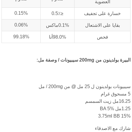
العضوية
0.15%
خسارة على تجفيف
≤0.5٪
0.06%
بقايا على الاشتعال
0.1%ماكس
99.18%
فحص
98.0%أنا
ة بولدينون من 200mg سيبيونات / وصفة مل:
ونات بولدينون ل 25 مل @ من 200mg / مل
ل زيت السمسم
ل BA 5%
3.75ml BB 1
رك مع الاصدقاء