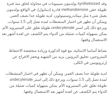
وقد synthetisized بولدينون سيبيونات في محاولة لخلق منذ فترة
طويلة حقن methandienone قادرة (دينابول), في الواقع بولدينون
مل شيء مثل ميثاندروستينولون. لديه طويلة جدا نصف العمر,
ويمكن أن تظهر في اختبار المنشطات لمدة تصل إلى 1.5 سنوات,
ويرجع ذلك إلى استر undecylenate طويلة تعلق على الستيرويد الأم.
كن بسهولة كميات ضئيلة من الدواء يتم الكشف عن لعدة أشهر بعد
استعمال وقفها.
اط أساسا الابتنائية, مع قوة الذكورة وزيادة منخفضة الاحتفاظ
نيتروجين, تخليق البروتين, يزيد من الشهية ويحفز الافراج عن
ثروبويتين في الكلى.
يه طويلة جدا نصف العمر, ويمكن أن تظهر في اختبار المنشطات
لمدة تصل إلى 1.5 سنوات, ويرجع ذلك إلى استر undecylenate
يلة تعلق على الستيرويد الأم. يمكن بسهولة كميات ضئيلة من
دواء يتم الكشف عن لعدة أشهر بعد الاستعمال وقفها.