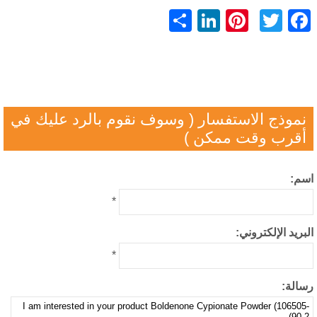
LinkedIn
Pinterest
分
Facebook
Twitter
享
موذج الاستفسار ( وسوف نقوم بالرد عليك في
قرب وقت ممكن )
م:
*
بريد الإلكتروني:
*
الة: