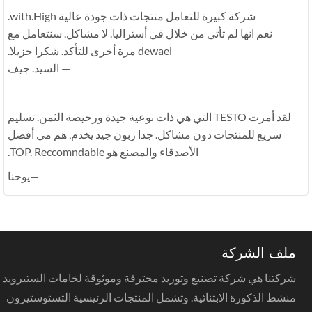
شركة كبيرة للتعامل منتجات ذات جودة عالية with.High.
نعم انها لم تأتي من خلال في أستراليا. لا مشاكل. سنتعامل مع
dewael مرة أخرى للتأكد. شكرا جزيلا.
— السيد. جيف
لقد أمرت TESTO التي هي ذات نوعية جيدة ورخيصة الثمن. تسليم
سريع للمنتجات دون مشاكل. جدا زبون جيد يخدم, هم مي أفضل
الأصدقاء والمصنع هو TOP. Reccomndable.
—يوحنا
ملف الشركة
شركتنا هي شركة تصنيع وتوريد محترفة وموثوقة لخامات الستيرويد
منشط الذكورة الابتنائية. وتشمل المنتجات الرئيسية التستوستيرون