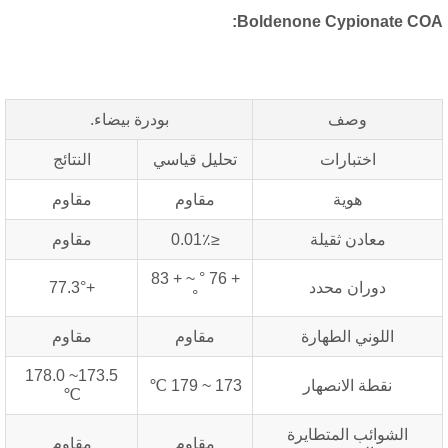
:
Boldenone Cypionate​ C
وصف
بودرة بيضاء.
اختبارات
تحليل قياسي
النتائج
هوية
مقاوم
مقاوم
معادن ثقيلة
≤0.01٪
مقاوم
+ 76 ° ~ + 83
دوران محدد
+77.3°
°
اللوني الطهارة
مقاوم
مقاوم
173.5~ 178.0
نقطة الانصهار
173 ~ 179 ℃
℃
الشوائب المتطايرة
مقاوم
مقاوم