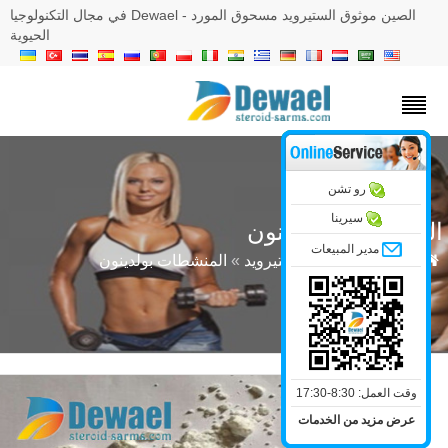
الصين موثوق الستيرويد مسحوق المورد - Dewael في مجال التكنولوجيا
الحيوية
رو تشن
سيرينا
منشطات بولدينون
مدير المبيعات
»
مساحيق الخام الستيرويد
»
المنشطات بولدينون
وقت العمل: 8:30-17:30
عرض مزيد من الخدمات