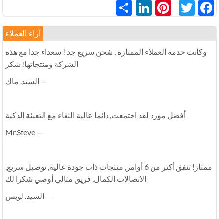
LinkedIn
Pinterest
分
Twitter
Facebook
享
آراء العملاء
وكانت خدمة العملاء الممتازة , شحن سريع جدا! سعداء جدا مع هذه
الشركة ومنتجاتها! شكر
— السيد. ماك
أفضل مورد لقد اجتمعت, دائما عالية النقاء مع التعبئة الذكية
— Mr.Steve
ممتاز! تنفق أكثر من 6 أوامر, منتجات ذات جودة عالية, توصيل سريع,
الاتصالات الكمال, فريق مثالي أوصي شكرا لك
— السيد. لويس