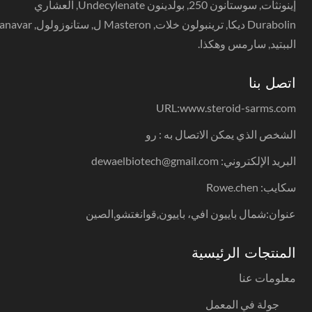
إينونثات, سوستانون 250, بولدينون Undecylenate, العشاري
Durabolin ديكا, ترينبولون خلات, Masteron ل, ستانوزولول, anavar,
الببتيد, سارمس وهكذا.
اتصل بنا
URL:
www.steroid-sarms.com
الشخص الذي يمكن الاتصال به : رو
البريد الإلكتروني: dewaelbiotech@gmail.com
سكايب: Rowe.chen
عنوان:شمال باييون افي، باييون,قوانغتشو,الصين
المنتجات الرئيسية
معلومات عنا
جولة في المعمل