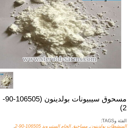
مسحوق سيبيونات بولدينون (106505-90-
ة وTAGS:
منشطات بولدينون
,
مساحيق الخام الستيرويد
106505-90-2
,