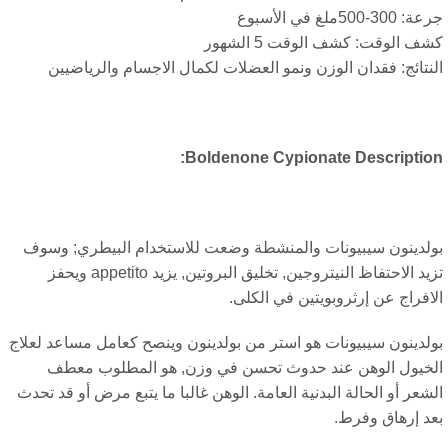
3-500ملغ في الأسبوع
ف الوقت: كشف الوقت 5 الشهور
نتائج: فقدان الوزن ونمو العضلات لكمال الاجسام والرياضيين
:
Boldenone Cypionate Descripti
لدينون سيبيونات والمنشطة وضعت للاستخدام البيطري; وسوف
تزيد الاحتفاظ النيتروجين, تخليق البروتين, يزيد appetito ويحفز
افراج عن إرثروبويتين في الكلى.
لدينون سيبيونات هو استر من بولدينون وينصح كعامل مساعد لعلاج
خيول الوهن عند حدوث تحسن في وزن, هو المطلوب معطف
شعر أو الحالة البدنية العامة. الوهن غالبا ما يتبع مرض أو قد تحدث
د إرهاق وفرط.