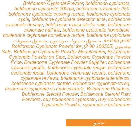
Boldenone Cypionat Powder
,
boldenone cypiona
boldenone cypionate 200mg
,
boldenone cypionate
25
boldenone cypionate cooking recipe
,
boldenone cypiona
cycle
,
boldenone cypionate detection time
,
boldeno
cypionate dosage
,
boldenone cypionate for sale
,
boldeno
cypionate half life
,
boldenone cypionate homebre
boldenone cypionate homebrew recipe
,
boldenone cypiona
melting poi
,
مسحوق سيبيونات بولدينون
,
مسحوق سيبيونات
نون (106505-90-2)
,
Boldenone Cypionate Powder for
Sale
,
Boldenone Cypionate Powder Manufacturer
,
Boldeno
Cypionate Powder on Sale
,
Boldenone Cypionate Powd
Price
,
Boldenone Cypionate Powder Supplier
,
boldeno
cypionate profile
,
boldenone cypionate recipe
,
boldeno
cypionate reddit
,
boldenone cypionate results
,
boldeno
cypionate reviews
,
boldenone cypionate side effec
boldenone cypionate steroid
,
boldenone cypionate vs 
boldenone cypionate vs undecylenate
,
Boldenone Powder
Boldenone Steroid Powder
,
Boldenone Steroid R
Powders
,
buy boldenone cypionate
,
Buy Boldeno
Cypionate Powder
,
cypionate e boldeno
تحقيق