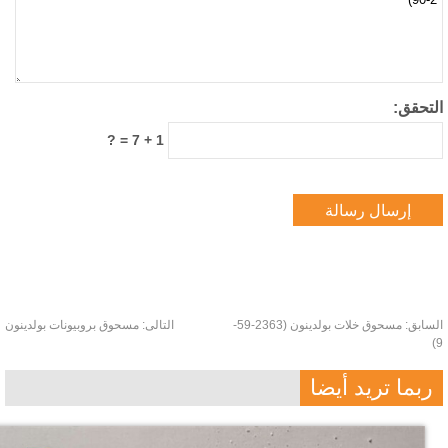
تحقق:
1 + 7 = ?
ابق:
مسحوق خلات بولدينون (2363-59-
التالى:
مسحوق بروبيونات بولدينون
بما تريد أيضا