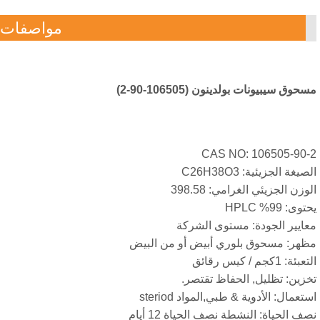
مواصفات
وق سيبيونات بولدينون (106505-90-2)
CAS NO: 106505-90
يغة الجزيئية: C26H38O3
زن الجزيئي الغرامي: 398.58
ى: 99% HPLC
ايير الجودة: مستوى الشركة
هر: مسحوق بلوري أبيض أو من البيض
: 1كجم / كيس رقائق
زين: تظليل, الحفاظ تقتصر.
عمال: الأدوية & طبي,المواد steriod
 الحياة: النشطة نصف الحياة 12 أيام